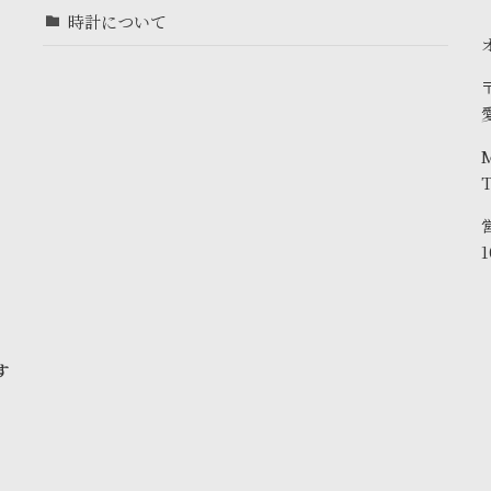
時計について
〒
T
す